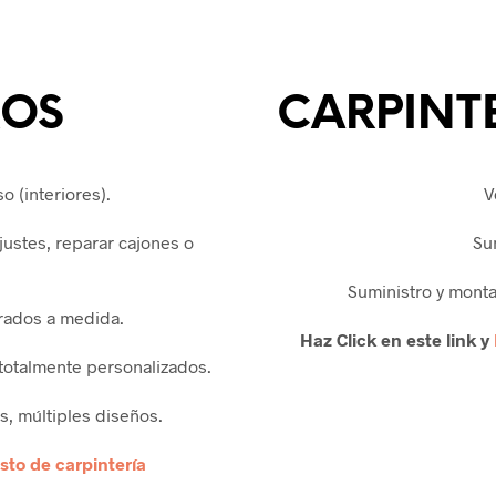
ROS
CARPINT
 (interiores).
V
justes, reparar cajones o
Su
Suministro y mont
rados a medida.
Haz Click en este link y
 totalmente personalizados.
s, múltiples diseños.
to de carpintería