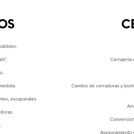
OS
C
batibles.
it”.
Cerrajería 
o.
medida.
Cambio de cerraduras y bombi
ntes, escaparates
Am
itoras.
Conversion
.
Asesoramiento y