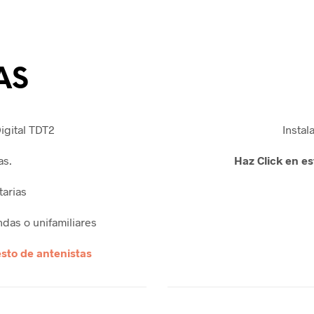
AS
igital TDT2
Instal
as.
Haz Click en es
tarias
ndas o unifamiliares
sto de antenistas