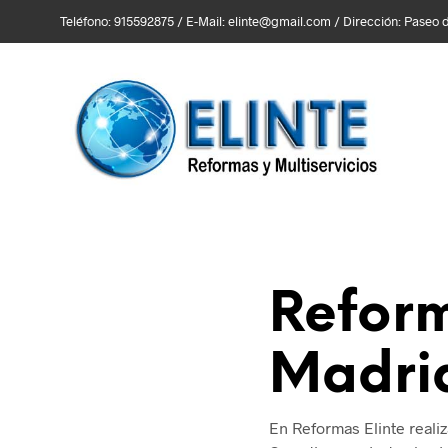
Teléfono: 915592875 / E-Mail: elinte@gmail.com / Dirección: Paseo de
Reform
Madri
En Reformas Elinte reali