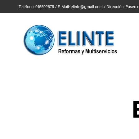
Teléfono: 915592875 / E-Mail: elinte@gmail.com / Dirección: Paseo de